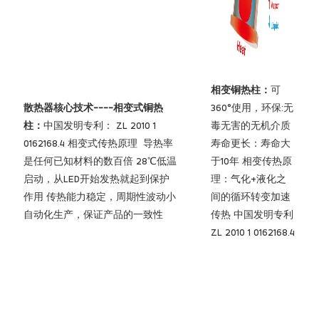
相变铜热柱：
可
散热器核心技术----相变式铜热
360°使用，环保:无
柱：
中国发明专利： ZL 2010 1
毒无害的无机介质
0162168.4 相变式传热原理 导热率
寿命更长：寿命大
是任何已知材料的数百倍 28℃低温
于10年 相变传热原
启动，从LED开始发热就起到保护
理：气化+液化之
作用 传热能力稳定，周期性波动小
间的循环转变加速
自动化生产，保证产品的一致性
传热 中国发明专利
ZL 2010 1 0162168.4