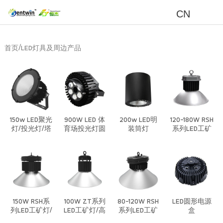
CN
/
首页
LED灯具及周边产品
150w LED聚光
900W LED 体
200w LED明
120-180W RSH
灯/投光灯/塔
育场投光灯圆
装筒灯
系列LED工矿
吊灯
形模组灯球场
灯/高棚灯/低
灯
棚灯/植物生
长灯-套件
150W RSH系
100W ZT系列
80-120W RSH
LED圆形电源
列LED工矿灯/
LED工矿灯/高
系列LED工矿
盒
高棚灯/低棚
棚灯/低棚灯/
灯/高棚灯/低