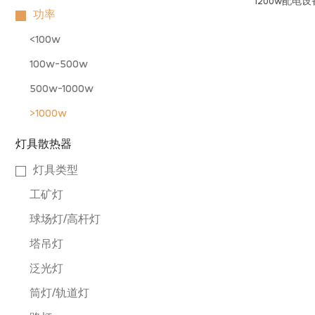
1200w配电
功率
<100w
100w-500w
500w-1000w
>1000w
灯具散热器
灯具类型
工矿灯
球场灯/高杆灯
塔吊灯
泛光灯
筒灯/轨道灯