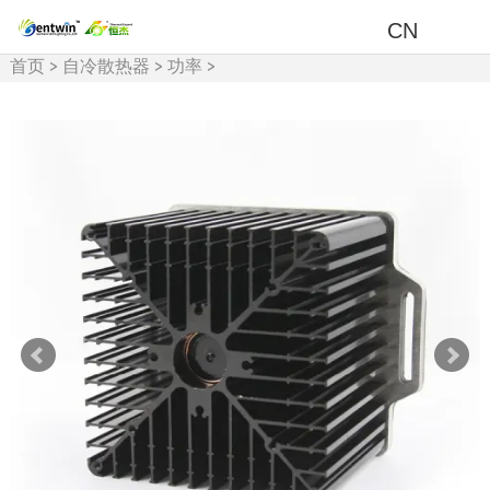
CN
首页
>
自冷散热器
>
功率
>
<100w